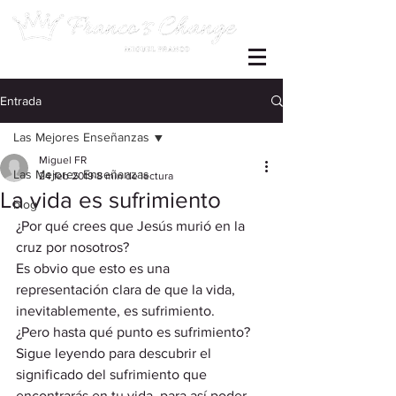
Entrada
Las Mejores Enseñanzas
Miguel FR
Las Mejores Enseñanzas
24 feb 2019
8 min de lectura
La vida es sufrimiento
blog
¿Por qué crees que Jesús murió en la 
cruz por nosotros?  
Es obvio que esto es una 
representación clara de que la vida, 
inevitablemente, es sufrimiento.  
¿Pero hasta qué punto es sufrimiento? 
Sigue leyendo para descubrir el 
significado del sufrimiento que 
encontrarás en tu vida, para así poder 