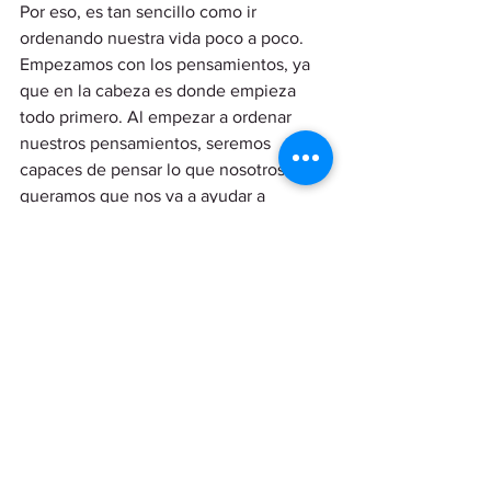
Por eso, es tan sencillo como ir 
ordenando nuestra vida poco a poco. 
Empezamos con los pensamientos, ya 
que en la cabeza es donde empieza 
todo primero. Al empezar a ordenar 
nuestros pensamientos, seremos 
capaces de pensar lo que nosotros 
queramos que nos va a ayudar a 
conseguir llegar a donde queremos. 
Luego, lo que podemos hacer es ir 
ordenando nuestra vida, nuestro día a 
día, nuestras rutinas, nuestros hábitos, 
etc. 
Este ejercicio es muy fácil si se hace 
con sinceridad, ya que solo cada uno de 
nosotros sabe las cosas que han 
causado nuestra situación actual, por lo 
que solo nosotros mismos somos 
capaces de juntar las piezas del puzzle 