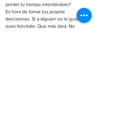
perder tu tiempo intentándolo?
Es hora de tomar tus propias 
deicisiones. Si a alguien no le gustas, 
pues felicítale. Que más dará. No 
importa. Debería parecerte 
insignificante.
Es tu vida, por tanto, son tus decisiones.
A vuestro éxito,
Miguel Franco
blog