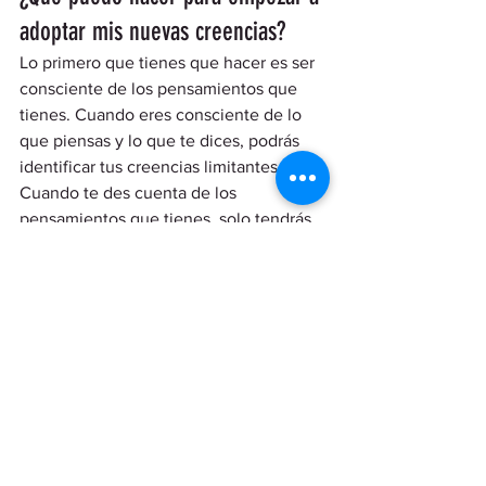
adoptar mis nuevas creencias? 
Lo primero que tienes que hacer es ser 
consciente de los pensamientos que 
tienes. Cuando eres consciente de lo 
que piensas y lo que te dices, podrás 
identificar tus creencias limitantes.  
Cuando te des cuenta de los 
pensamientos que tienes, solo tendrás 
que cambiar esos pensamientos por 
pensamientos mejores. Esto no es 
difícil, ya que el ser humano tiene la 
capacidad de elegir los pensamientos 
que rondan por su cabeza. Permítete el 
lujo de adoptar pensamientos positivos 
que vayan acorde con las nuevas 
creencias que has establecido para ti. 
Eso es lo primero que debes hacer: Ser 
consciente de los pensamientos que 