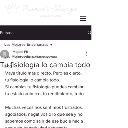
Entrada
Las Mejores Enseñanzas
Miguel FR
Las Mejores Enseñanzas
30 nov 2018
5 min de lectura
Tu fisiología lo cambia todo
blog
Vaya título más directo. Pero es cierto, 
tu fisiología lo cambia todo.  
Si cambias tu fisiología puedes cambiar 
tu estado anímico, tu rendimiento, todo. 
Muchas veces nos sentimos frustrados, 
agobiados, negativos o lo que sea y no 
sabemos como salir de ese bucle hacia 
abajo de negatividad constante.  