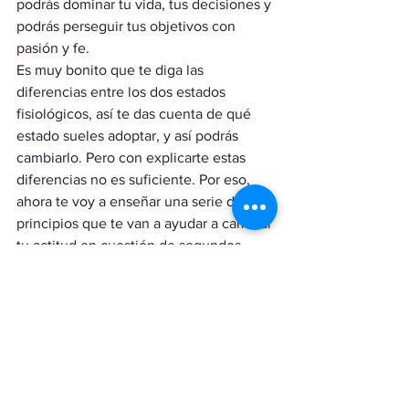
podrás dominar tu vida, tus decisiones y 
podrás perseguir tus objetivos con 
pasión y fe. 
Es muy bonito que te diga las 
diferencias entre los dos estados 
fisiológicos, así te das cuenta de qué 
estado sueles adoptar, y así podrás 
cambiarlo. Pero con explicarte estas 
diferencias no es suficiente. Por eso, 
ahora te voy a enseñar una serie de 
principios que te van a ayudar a cambiar 
tu actitud en cuestión de segundos. 
Los 4 pasos clave para cambiar tu 
actitud: 
Cambia tu postura: 
Lo primero que podrás hacer será 
cambiar tu postura. 
Empieza a adoptar una postura más 
natural, más relajada, más dominante. 