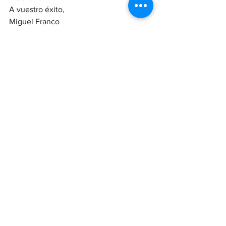
A vuestro éxito, 
Miguel Franco  
blog
Ver todo
Entradas recientes